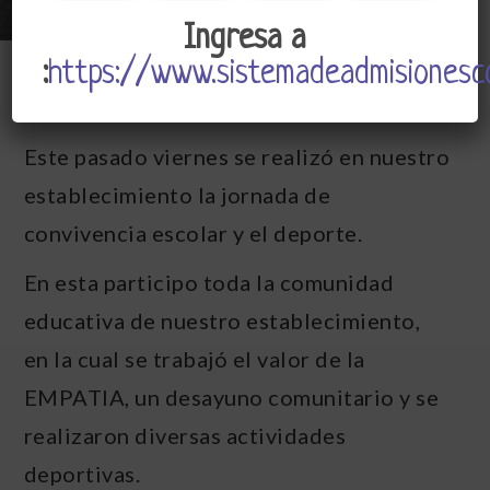
Ingresa a
:
https://www.sistemadeadmisionesco
CSJ
Admin
Abril 29, 2019
Este pasado viernes se realizó en nuestro
establecimiento la jornada de
convivencia escolar y el deporte.
En esta participo toda la comunidad
educativa de nuestro establecimiento,
en la cual se trabajó el valor de la
EMPATIA, un desayuno comunitario y se
realizaron diversas actividades
deportivas.