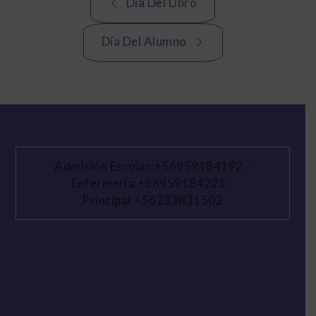
Día Del Libro
de
Día Del Alumno
entradas
Admisión Escolar:+56959184192
-
Enfermería:+56959184221
-
Principal:+56233831502