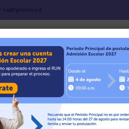
csj@fprimitiva.cl
 San José de Calle Larga
I
Documentos