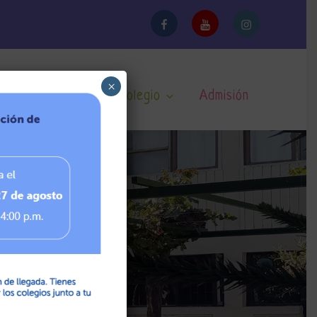
facebook
Youtube
Instagram
×
nicio
Noticias
Colegio
Admisión