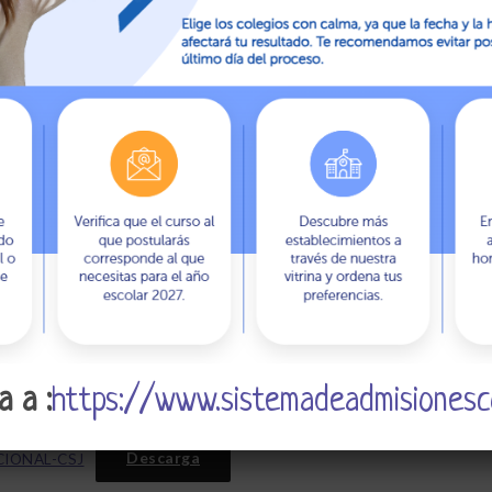
Home
Colegio
Documentos
Descarga
PE
a a :
https://www.sistemadeadmisionesco
Descarga
IONAL-CSJ