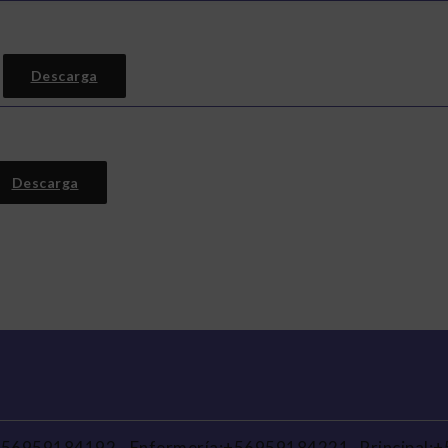
Descarga
Descarga
:+56959184192
-
Enfermería:+56959184221
-
Principal