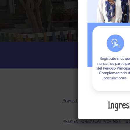
Proyecto educativo fundacional FE
Ingres
PROYECTO-EDUCATIVO-INSTITUC