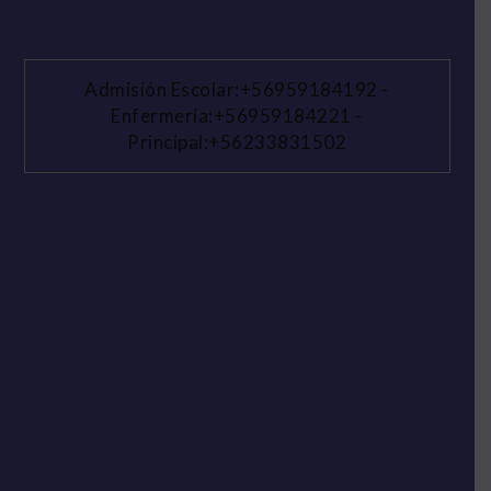
Admisión Escolar:+56959184192
-
Enfermería:+56959184221
-
Principal:+56233831502