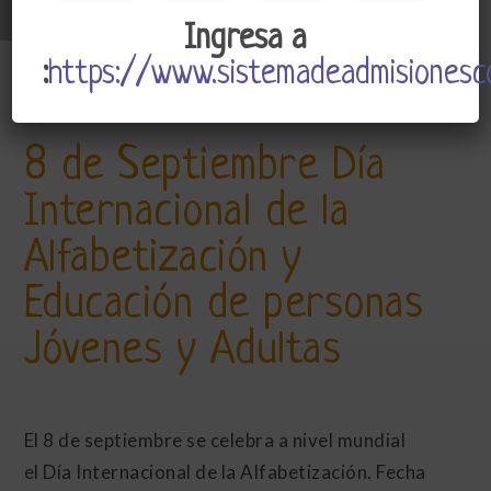
Ingresa a
:
https://www.sistemadeadmisionesco
CSJ
Admin
Septiembre 8, 2021
8 de Septiembre Día
Internacional de la
Alfabetización y
Educación de personas
Jóvenes y Adultas
El 8 de septiembre se celebra a nivel mundial
el Día Internacional de la Alfabetización. Fecha