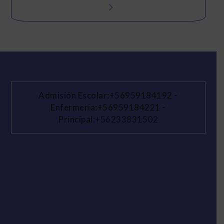
Admisión Escolar:+56959184192
-
Enfermería:+56959184221
-
Principal:+56233831502