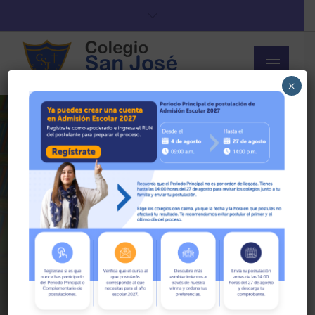
Skip
to
content
Menu
Colegio San
×
José de Calle
Larga
Conmemoración del día mundial de
síndrome de Down
Home
2023
Marzo
28
Conmemoración Del Día Mundial De Síndrome De
Down