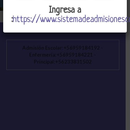
Ingresa a
:
https://www.sistemadeadmisionesco
Admisión Escolar:+56959184192
-
Enfermería:+56959184221
-
Principal:+56233831502