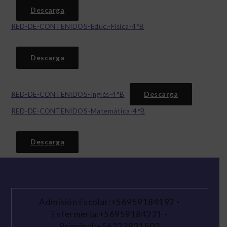
Descarga
RED-DE-CONTENIDOS-Educ.-Fisica-4°B
Descarga
Descarga
RED-DE-CONTENIDOS-Inglés-4°B
RED-DE-CONTENIDOS-Matemática-4°B
Descarga
Admisión Escolar:+56959184192
-
Enfermería:+56959184221
-
Principal:+56233831502