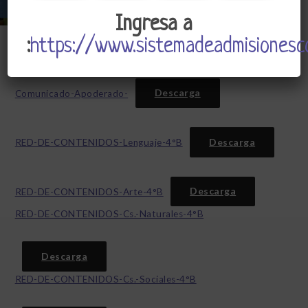
Ingresa a
:
https://www.sistemadeadmisionesco
Descarga
Comunicado-Apoderado-
Descarga
RED-DE-CONTENIDOS-Lenguaje-4°B
Descarga
RED-DE-CONTENIDOS-Arte-4°B
RED-DE-CONTENIDOS-Cs.-Naturales-4°B
Descarga
RED-DE-CONTENIDOS-Cs.-Sociales-4°B