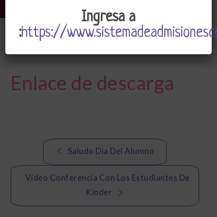
Ingresa a
:
https://www.sistemadeadmisionesco
CSJ
Admin
Mayo 11, 2020
Enlace de descarga
Navegación
Saludo Día Del Alumno
de
Vídeo Conferencia Con Los Estudiantes De
entradas
Kínder