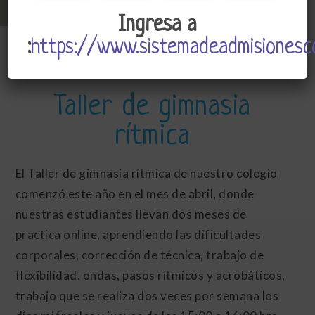
Ingresa a
:
https://www.sistemadeadmisionesco
CSJ
Admin
Junio 22, 2021
Taller de gimnasia
rítmica
El Taller de gimnasia rítmica de nuestro colegio
comenzó este año en el mes de abril, donde
nuestras estudiantes llevan dos meses de
practica online, aprendiendo las dificultades
corporales, corrección de técnica, trabajo de
flexibilidad, ondas, pasos rítmicos y acrobáticos,
trabajo que se realiza dos veces por semana los