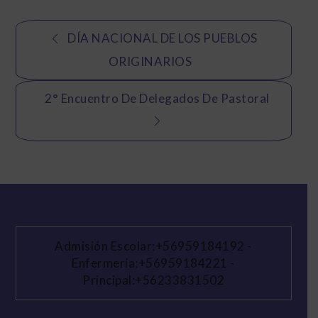
Navegación
DÍA NACIONAL DE LOS PUEBLOS
de
ORIGINARIOS
entradas
2° Encuentro De Delegados De Pastoral
Admisión Escolar:+56959184192
-
Enfermería:+56959184221
-
Principal:+56233831502